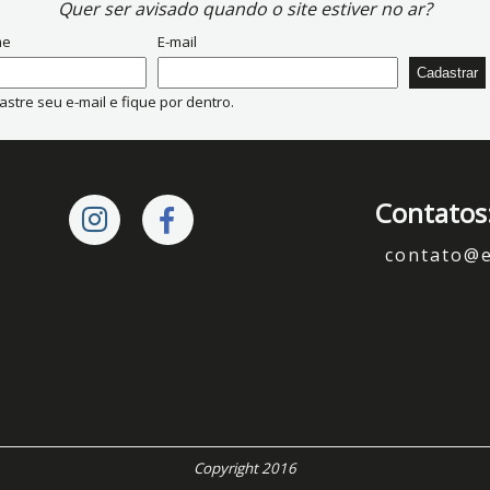
Quer ser avisado quando o site estiver no ar?
me
E-mail
stre seu e-mail e fique por dentro.
Contatos
contato@
Copyright 2016