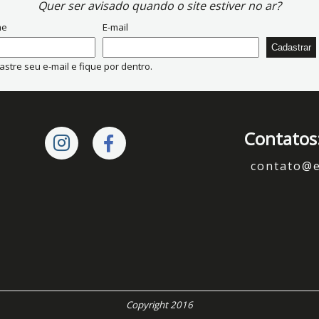
Quer ser avisado quando o site estiver no ar?
me
E-mail
stre seu e-mail e fique por dentro.
Contatos
contato@
Copyright 2016