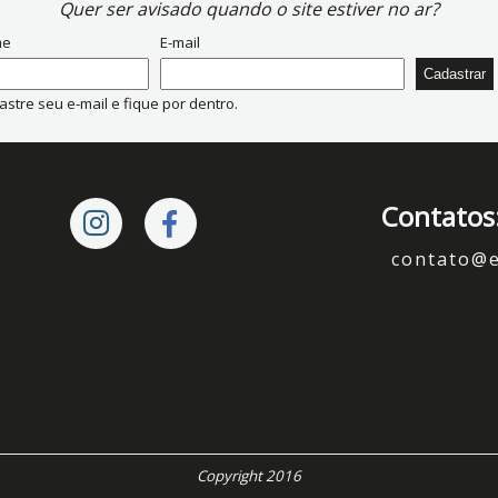
Quer ser avisado quando o site estiver no ar?
me
E-mail
stre seu e-mail e fique por dentro.
Contatos
contato@
Copyright 2016