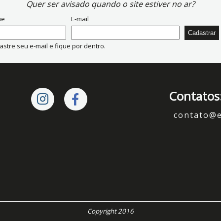
Quer ser avisado quando o site estiver no ar?
me
E-mail
stre seu e-mail e fique por dentro.
Contatos
contato@
Copyright 2016